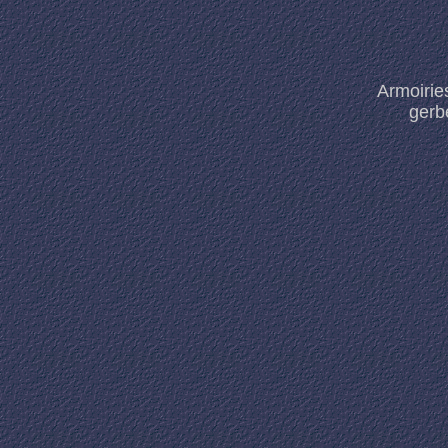
Armoirie
gerb