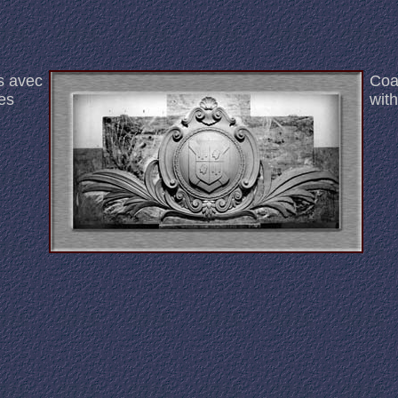
s avec
Coa
es
wit