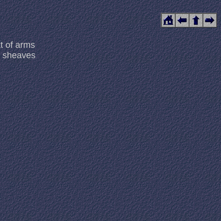
t of arms
h sheaves