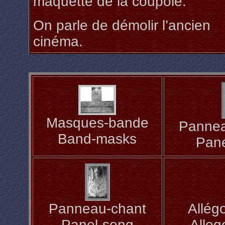
maquette de la coupole.
On parle de démolir l’ancien
cinéma.
Masques-bande
Pannea
Band-masks
Pan
Panneau-chant
Allégo
Panel-song
Alleg